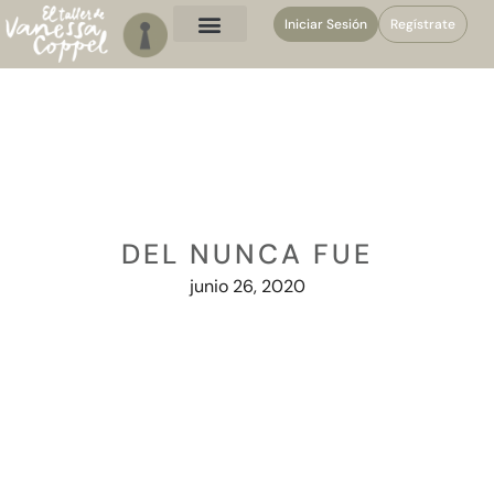
Iniciar Sesión
Regístrate
DEL NUNCA FUE
junio 26, 2020